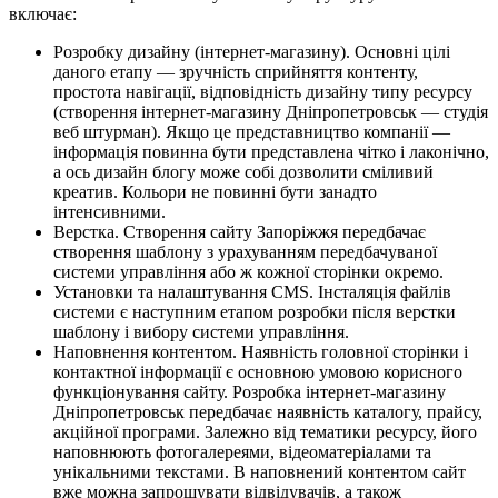
включає:
Розробку дизайну (інтернет-магазину). Основні цілі
даного етапу — зручність сприйняття контенту,
простота навігації, відповідність дизайну типу ресурсу
(створення інтернет-магазину Дніпропетровськ — студія
веб штурман). Якщо це представництво компанії —
інформація повинна бути представлена ​​чітко і лаконічно,
а ось дизайн блогу може собі дозволити сміливий
креатив. Кольори не повинні бути занадто
інтенсивними.
Верстка. Створення сайту Запоріжжя передбачає
створення шаблону з урахуванням передбачуваної
системи управління або ж кожної сторінки окремо.
Установки та налаштування CMS. Інсталяція файлів
системи є наступним етапом розробки після верстки
шаблону і вибору системи управління.
Наповнення контентом. Наявність головної сторінки і
контактної інформації є основною умовою корисного
функціонування сайту. Розробка інтернет-магазину
Дніпропетровськ передбачає наявність каталогу, прайсу,
акційної програми. Залежно від тематики ресурсу, його
наповнюють фотогалереями, відеоматеріалами та
унікальними текстами. В наповнений контентом сайт
вже можна запрошувати відвідувачів, а також