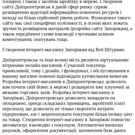
площину і також є засобом заробітку в мережі. Створення
сайту Дніпропетровськ в даній сфері ринку сприяє
розширенню аудиторії інформаційно-новинних ресурсів і
виходу на більш серйозний рівень роботи. Функціонал такого
сайту має свої специфічні особливості, в основі яких лежить
зручність розміщення матеріалів (розробка сайту Запоріжжя), а
також передбачені схеми взаємодії з читачами шляхом
коментування, опитувань тощо.
Створення інтернет-магазину Запоріжжя від Веб Штурман.
Дніпропетровськ та інші великі міста рясніють віртуальними
вітринами онлайн-магазинів. Сучасний покупець
примхливий, тому і дизайн, і функціонал, і обслуговування в
вашому магазині повинні відповідати купівельним вимогам.
Розробка інтернет-магазинів в Дніпропетровську дозволить
вам почати свій бізнес в мережі і розширити вже існуючий за
межами торгових залів. Розробка інтернет-магазину в
Запоріжжі, Дніпропетровську дозволить заощадити на
обладнанні, оренді складських приміщень, заробітній платі
персоналу, що дозволить не тільки скоротити витрати
підприємцю, але і запропонувати покупцеві більш низьку ціну
на товар. Створення інтернет-магазину в Запоріжжі повністю
автоматизує взаємодію з покупцем. Автоматичні виписки
рахунків, оформлення документації, заповнення бази даних