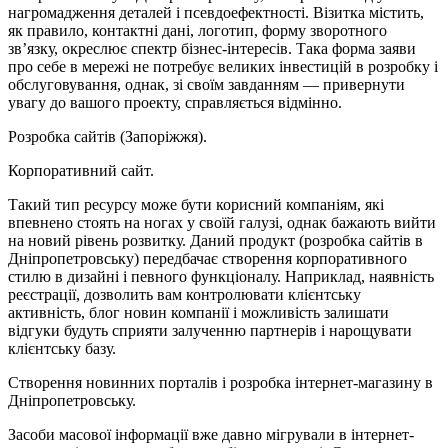
нагромадження деталей і псевдоефектності. Візитка містить,
як правило, контактні дані, логотип, форму зворотного
зв’язку, окреслює спектр бізнес-інтересів. Така форма заяви
про себе в мережі не потребує великих інвестицій в розробку і
обслуговування, однак, зі своїм завданням — привернути
увагу до вашого проекту, справляється відмінно.
Розробка сайтів (Запоріжжя).
Корпоративний сайт.
Такий тип ресурсу може бути корисний компаніям, які
впевнено стоять на ногах у своїй галузі, однак бажають вийти
на новий рівень розвитку. Даний продукт (розробка сайтів в
Дніпропетровську) передбачає створення корпоративного
стилю в дизайні і певного функціоналу. Наприклад, наявність
реєстрації, дозволить вам контролювати клієнтську
активність, блог новин компанії і можливість залишати
відгуки будуть сприяти залученню партнерів і нарощувати
клієнтську базу.
Створення новинних порталів і розробка інтернет-магазину в
Дніпропетровську.
Засоби масової інформації вже давно мігрували в інтернет-