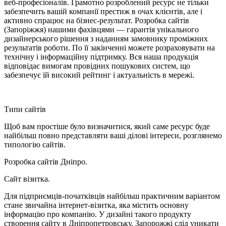
веб-професіоналів. Грамотно розроблений ресурс не тільки
забезпечить вашій компанії престиж в очах клієнтів, але і
активно спрацює на бізнес-результат. Розробка сайтів
(Запоріжжя) нашими фахівцями — гарантія унікального
дизайнерського рішення з наданням замовнику проміжних
результатів роботи. По її закінченні можете розраховувати на
технічну і інформаційну підтримку. Вся наша продукція
відповідає вимогам провідних пошукових систем, що
забезпечує їй високий рейтинг і актуальність в мережі.
Типи сайтів
Щоб вам простіше було визначитися, який саме ресурс буде
найбільш повно представляти ваші ділові інтереси, розглянемо
типологію сайтів.
Розробка сайтів Дніпро.
Сайт візитка.
Для підприємців-початківців найбільш практичним варіантом
стане звичайна інтернет-візитка, яка містить основну
інформацію про компанію. У дизайні такого продукту
створення сайту в Дніпропетровську, Запорожжі слід уникати