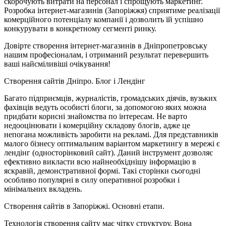
скорочують витрати на персонал і спрощують маркетинг.
Розробка інтернет-магазинів (Запоріжжя) сприятиме реалізації
комерційного потенціалу компанії і дозволить їй успішно
конкурувати в конкретному сегменті ринку.
Довірте створення інтернет-магазинів в Дніпропетровську
нашим професіоналам, і отриманий результат перевершить
ваші найсміливіші очікування!
Створення сайтів Дніпро. Блог і Лендінг
Багато підприємців, журналістів, громадських діячів, вузьких
фахівців ведуть особисті блоги, за допомогою яких можна
придбати корисні знайомства по інтересам. Не варто
недооцінювати і комерційну складову блогів, адже це
непогана можливість заробити на рекламі. Для представників
малого бізнесу оптимальним варіантом маркетингу в мережі є
лендінг (односторінковий сайт). Даний інструмент дозволяє
ефективно викласти всю найнеобхіднішу інформацію в
яскравій, демонстративної формі. Такі сторінки сьогодні
особливо популярні в силу оперативної розробки і
мінімальних вкладень.
Створення сайтів в Запоріжжі. Основні етапи.
Технологія створення сайту має чітку структуру. Вона