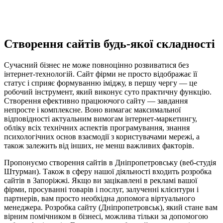
Створення сайтів будь-якої складності
Сучасний бізнес не може повноцінно розвиватися без
інтернет-технологій. Сайт фірми не просто відображає її
статус і сприяє формуванню іміджу, в першу чергу — це
робочий інструмент, який виконує суто практичну функцію.
Створення ефективно працюючого сайту — завдання
непросте і комплексне. Воно вимагає максимальної
відповідності актуальним вимогам інтернет-маркетингу,
обліку всіх технічних аспектів програмування, знання
психологічних основ взаємодії з користувачами мережі, а
також залежить від інших, не менш важливих факторів.
Пропонуємо створення сайтів в Дніпропетровську (веб-студія
Штурман). Також в сферу нашої діяльності входить розробка
сайтів в Запоріжжі. Якщо ви зацікавлені в рекламі вашої
фірми, просуванні товарів і послуг, залученні клієнтури і
партнерів, вам просто необхідна допомога віртуального
менеджера. Розробка сайту (Дніпропетровськ), який стане вам
вірним помічником в бізнесі, можлива тільки за допомогою