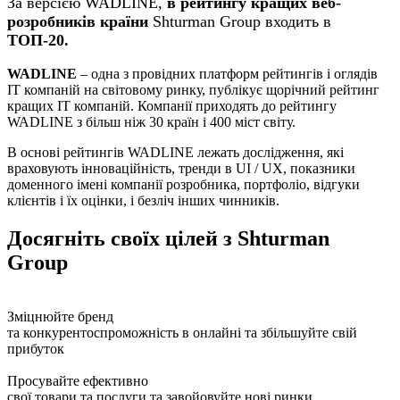
За версією WADLINE,
в рейтингу кращих веб-
розробників країни
Shturman Group входить в
ТОП-20.
WADLINE
– одна з провідних платформ рейтингів і оглядів
IT компаній на світовому ринку, публікує щорічний рейтинг
кращих IT компаній. Компанії приходять до рейтингу
WADLINE з більш ніж 30 країн і 400 міст світу.
В основі рейтингів WADLINE лежать дослідження, які
враховують інноваційність, тренди в UI / UX, показники
доменного імені компанії розробника, портфоліо, відгуки
клієнтів і їх оцінки, і безліч інших чинників.
Досягніть своїх цілей з
Shturman
Group
Зміцнюйте бренд
та конкурентоспроможність в онлайні та збільшуйте свій
прибуток
Просувайте ефективно
свої товари та послуги та завойовуйте нові ринки