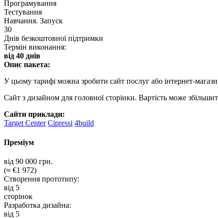
Програмування
Тестування
Навчання. Запуск
30
Днів безкоштовної підтримки
Термін виконання:
від 40 днів
Опис пакета:
У цьому тарифі можна зробити сайт послуг або інтернет-магази
Сайт з дизайном для головної сторінки. Вартість може збільшит
Сайти приклади:
Target Center
Cipressi
4build
Преміум
від 90 000 грн.
(≈ €1 972)
Створення прототипу:
від 5
сторінок
Разработка дизайна:
від 5