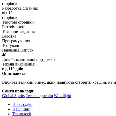
сторінок
Разработка дизайна:
від 12
сторінок
Текстові сторінки:
Без обмежень
Технічне завдання
Верстка
Програмування
Тестування
Навчання. Запуск
40
Днів безкоштовної підтримки
Термін виконання:
від 110 днів
Опис пакета:
Вибирає великий бізнес, який планують створити кращий, на мо
Сайти приклади:
Global Spirits
Techenergochim
Woodlight
Про студію
Наші ціни
Технології