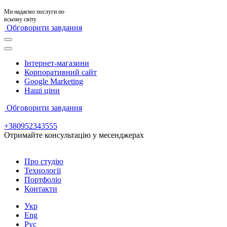
Ми надаємо послуги по
всьому світу
Обговорити завдання
Інтернет-магазини
Корпоративний сайт
Google Marketing
Наші ціни
Обговорити завдання
+380952343555
Отримайте консультацію у месенджерах
Про студію
Технології
Портфоліо
Контакти
Укр
Eng
Рус