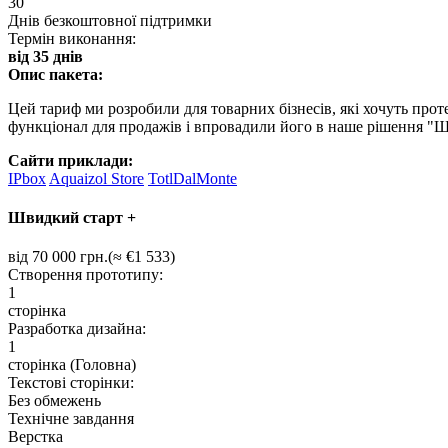
30
Днів безкоштовної підтримки
Термін виконання:
від 35 днів
Опис пакета:
Цей тариф ми розробили для товарних бізнесів, які хочуть прот
функціонал для продажів і впровадили його в наше рішення "Ш
Сайти приклади:
IPbox
Aquaizol Store
TotlDalMonte
Швидкий старт +
від 70 000 грн.(≈ €1 533)
Створення прототипу:
1
сторінка
Разработка дизайна:
1
сторінка (Головна)
Текстові сторінки:
Без обмежень
Технічне завдання
Верстка